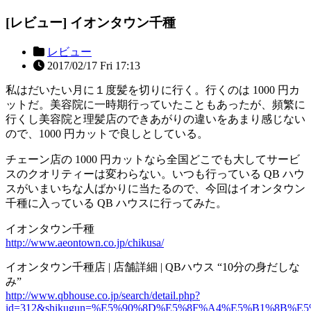
[レビュー] イオンタウン千種
レビュー
2017/02/17 Fri 17:13
私はだいたい月に１度髪を切りに行く。行くのは 1000 円カ
ットだ。美容院に一時期行っていたこともあったが、頻繁に
行くし美容院と理髪店のできあがりの違いをあまり感じない
ので、1000 円カットで良しとしている。
チェーン店の 1000 円カットなら全国どこでも大してサービ
スのクオリティーは変わらない。いつも行っている QB ハウ
スがいまいちな人ばかりに当たるので、今回はイオンタウン
千種に入っている QB ハウスに行ってみた。
イオンタウン千種
http://www.aeontown.co.jp/chikusa/
イオンタウン千種店 | 店舗詳細 | QBハウス “10分の身だしな
み”
http://www.qbhouse.co.jp/search/detail.php?
id=312&shikugun=%E5%90%8D%E5%8F%A4%E5%B1%8B%E5%